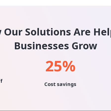
 Our Solutions Are Hel
Businesses Grow
25
%
f
Cost savings