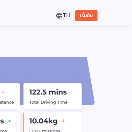
TH
เริ่มต้น