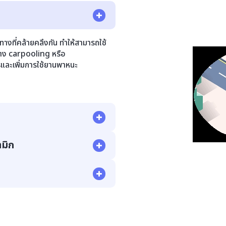
ทางที่คล้ายคลึงกัน ทำให้สามารถใช้
่าง carpooling หรือ
รและเพิ่มการใช้ยานพาหนะ
มิก
่านแอพมือถือหรือเว็บอินเตอร์เฟซ
ซึ่งจะช่วยลดเวลาการรอและเพิ่ม
ันที
วิเคราะห์รูปแบบการจราจร สภาพถนน
นทางจะคำนวณเส้นทางที่ดีที่สุด
งเชื้อเพลิง
มวลผลการชำระเงินที่ปลอดภัย มอบ
ำระเงินที่หลากหลาย รวมถึงบัตร
มาชิก