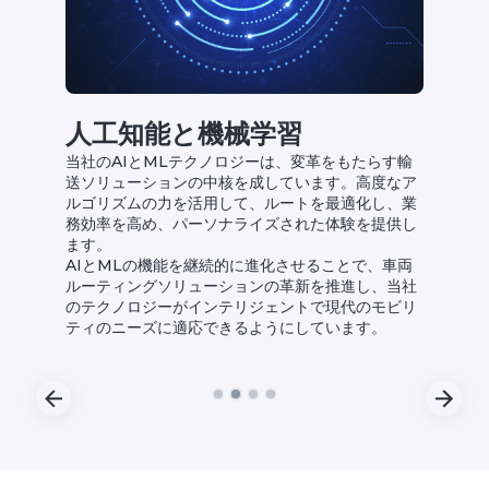
人工知能と機械学習
名
m
当社のAIとMLテクノロジーは、変革をもたらす輸
S
ウ
送ソリューションの中核を成しています。高度なア
的
れ
ルゴリズムの力を活用して、ルートを最適化し、業
未
務効率を高め、パーソナライズされた体験を提供し
高
ポイ
ます。
サ
リ
AIとMLの機能を継続的に進化させることで、車両
減
を
ルーティングソリューションの革新を推進し、当社
私
のテクノロジーがインテリジェントで現代のモビリ
の
ティのニーズに適応できるようにしています。
中
る
Slide 2 of 4.