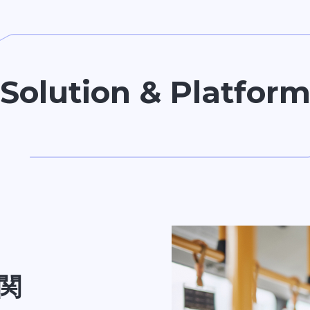
Solution & Platfor
関