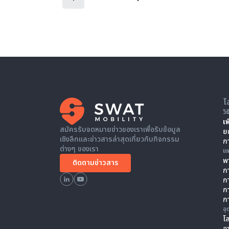
โ
วิ
เ
สมัครรับจดหมายข่าวของเราเพื่อรับข้อมูล
ย
เชิงลึกและข่าวสารล่าสุดเกี่ยวกับกิจกรรม
ก
ต่างๆ ของเรา
แ
พา
ติดตามข่าวสาร
ก
ก
ก
ก
อ
โ
อ