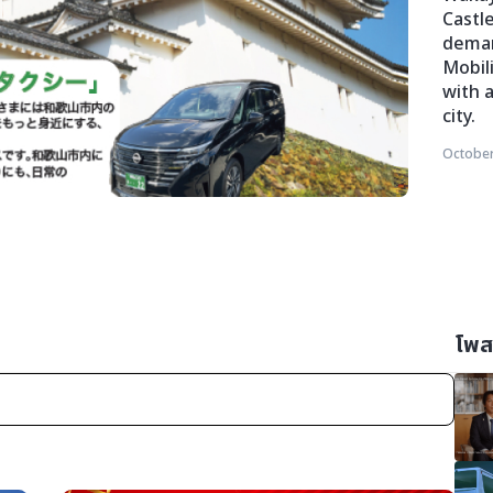
Castl
deman
Mobili
with 
city.
October
โพสต