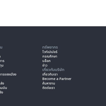
คน
ทรัพยากร
ไวท์เปเปอร์
ล
กรณศึกษา
การ
บล็อก
ทุน
ข่าว
เกี่ยวกับบริษัท
ารของเมือง
เกี่ยวกับเรา
Become a Partner
ส่ง
ค้นหางาน
ามบิน
ติดต่อเรา
ส่ง