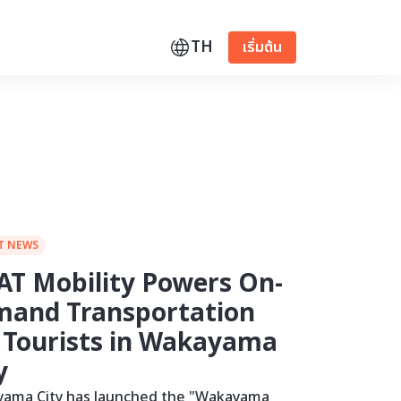
TH
เริ่มต้น
T NEWS
T Mobility Powers On-
mand Transportation
 Tourists in Wakayama
y
ama City has launched the "Wakayama