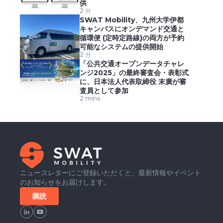
供
2 分
SWAT Mobility、九州大学伊都
キャンパスにオンデマンド交通と
循環便 (定時定路線)の両方が予約
可能なシステムの提供開始
2 分
「公共交通オープンデータチャレ
ンジ2025」の最終審査会・表彰式
に、日本法人代表取締役 末廣が審
査員として参加
2 mins
ニュースレターにご登録いただくと、最新情報やイベント
のお知らせをお届けします。
購読