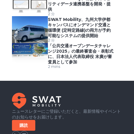
リティデータ連携基盤を開発・提
供
2 分
SWAT Mobility、九州大学伊都
キャンパスにオンデマンド交通と
循環便 (定時定路線)の両方が予約
可能なシステムの提供開始
2 分
「公共交通オープンデータチャレ
ンジ2025」の最終審査会・表彰式
に、日本法人代表取締役 末廣が審
査員として参加
2 mins
ニュースレターにご登録いただくと、最新情報やイベント
のお知らせをお届けします。
購読