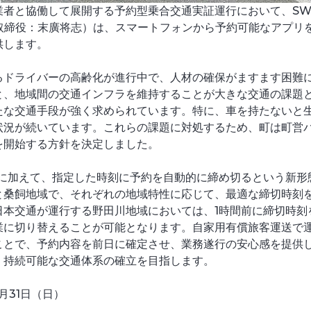
と協働して展開する予約型乗合交通実証運行において、SWAT M
表取締役：末廣将志）は、スマートフォンから予約可能なアプリを
供します。
るドライバーの高齢化が進行中で、人材の確保がますます困難
と、地域間の交通インフラを維持することが大きな交通の課題
たな交通手段が強く求められています。特に、車を持たないと
状況が続いています。これらの課題に対処するため、町は町営
を開始する方針を決定しました。
システムに加えて、指定した時刻に予約を自動的に締め切るという新
と桑飼地域で、それぞれの地域特性に応じて、最適な締切時刻
日本交通が運行する野田川地域においては、1時間前に締切時刻
業に切り替えることが可能となります。自家用有償旅客運送で
ことで、予約内容を前日に確定させ、業務遂行の安心感を提供
、持続可能な交通体系の確立を目指します。
月31日（日）