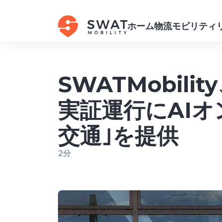
ホーム
物流
モビリティ
SWATMobi
実証運行にAI
交通｣を提供
2分