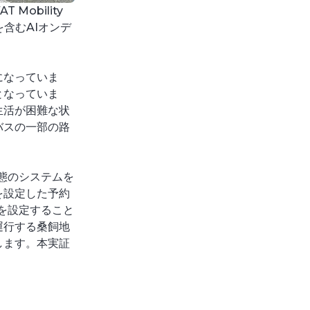
obility
含むAIオンデ
になっていま
となっていま
生活が困難な状
バスの一部の路
形態のシステムを
を設定した予約
を設定すること
運行する桑飼地
します。本実証