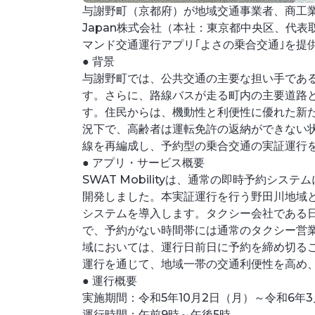
与謝野町（京都府）が地域交通事業者、商工業者
Japan株式会社（本社：東京都中央区、代
マンド交通運行アプリ｢よさの乗合交通｣を提
● 背景
与謝野町では、公共交通の主要な担い手であ
す。さらに、路線バスが走る町内の主要道路
す。住民からは、機動性と利便性に優れた新
況下で、高齢者は運転免許の返納ができない
線を再編成し、予約型の乗合交通の実証運行
● アプリ・サービス概要
SWAT Mobilityは、通常の即時予約
開発しました。本実証運行を行う野田川地域
システムを導入します。タクシー会社である
で、予約がない時間帯には通常のタクシー営
域においては、運行日前日に予約を締め切る
運行を通じて、地域一帯の交通利便性を高め
● 運行概要
実施期間：令和5年10月2日（月）～令和6年3
運行時間：午前9時～午後5時